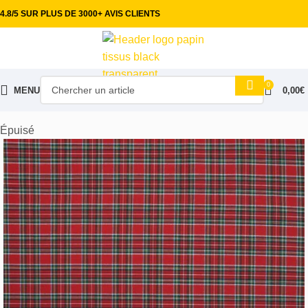
4.8/5 SUR PLUS DE 3000+ AVIS CLIENTS
0
MENU
0,00
€
Accueil
Tissus ameublement
Coton
Épuisé