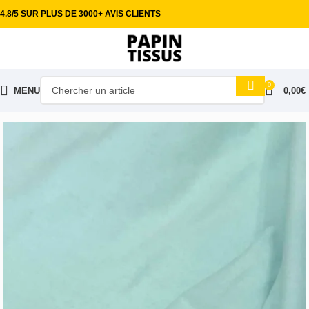
4.8/5 SUR PLUS DE 3000+ AVIS CLIENTS
0
MENU
0,00
€
Accueil
Tissus habillement
Coton imprimé