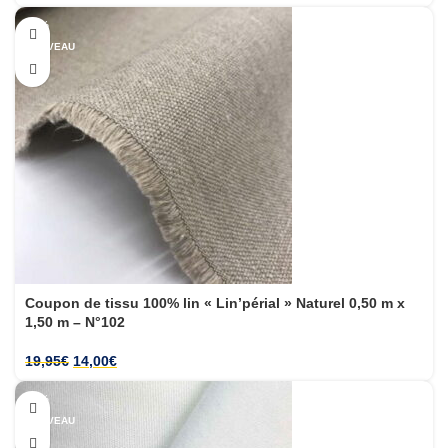
-30%
NOUVEAU
Coupon de tissu 100% lin « Lin’périal » Naturel 0,50 m x
1,50 m – N°102
19,95
€
14,00
€
-33%
NOUVEAU