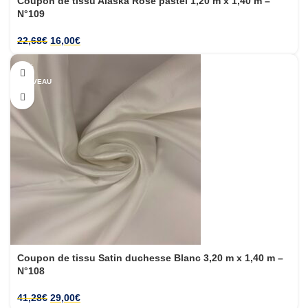
Coupon de tissu Alaska Rose pastel 1,20 m x 1,40 m –
N°109
22,68
€
16,00
€
-30%
NOUVEAU
Coupon de tissu Satin duchesse Blanc 3,20 m x 1,40 m –
N°108
41,28
€
29,00
€