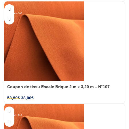
-29%
NOUVEAU
Coupon de tissu Escale Brique 2 m x 3,20 m – N°107
53,80
€
38,00
€
-29%
NOUVEAU