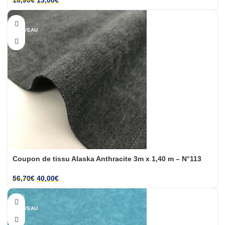
18,90
€
13,00
€
-29%
NOUVEAU
Coupon de tissu Alaska Anthracite 3m x 1,40 m – N°113
56,70
€
40,00
€
-27%
NOUVEAU