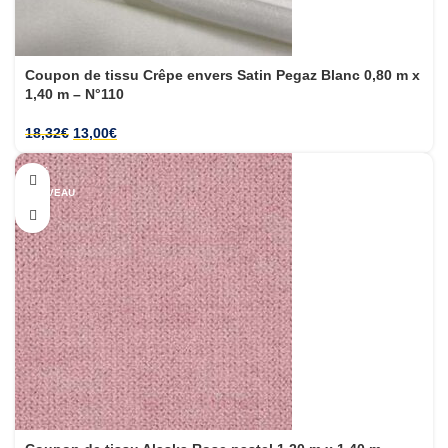
Coupon de tissu Crêpe envers Satin Pegaz Blanc 0,80 m x
1,40 m – N°110
18,32
€
13,00
€
-29%
NOUVEAU