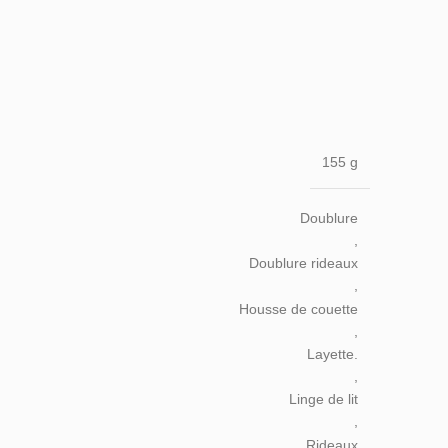
155 g
Doublure
,
Doublure rideaux
,
Housse de couette
,
Layette.
,
Linge de lit
,
Rideaux