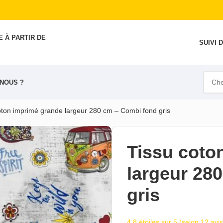
 À PARTIR DE
SUIVI
NOUS ?
oton imprimé grande largeur 280 cm – Combi fond gris
Tissu coto
largeur 28
gris
4,8 étoiles sur 5 (selon 12 avis