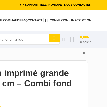
6/7 SUPPORT TÉLÉPHONIQUE - NOUS CONTACTER
 DE COMMANDE
FAQ
CONTACT
CONNEXION / INSCRIPTION
0,00
€
0
article
n imprimé grande
0 cm – Combi fond
)