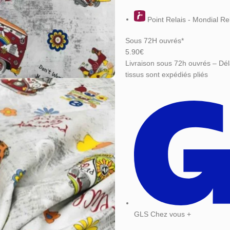
Point Relais - Mondial Re
Sous 72H ouvrés*
5.90€
Livraison sous 72h ouvrés – Dél
tissus sont expédiés pliés
GLS Chez vous +