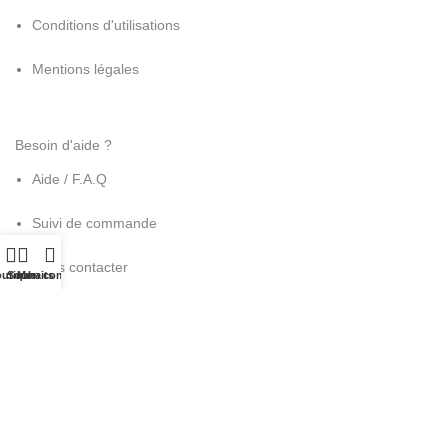
Conditions d'utilisations
Mentions légales
Besoin d'aide ?
Aide / F.A.Q
Suivi de commande
Nous contacter
utique
Souhaits
Mon compte
Mon compte
Mes commandes
Mes adresses