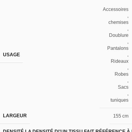
Accessoires
,
chemises
,
Doublure
,
Pantalons
USAGE
,
Rideaux
,
Robes
,
Sacs
,
tuniques
LARGEUR
155 cm
DENSITÉ
LA DENSITÉ D\'UN TISSU FAIT RÉFÉRENCE À