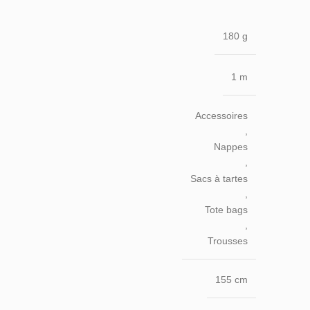
180 g
1 m
Accessoires
,
Nappes
,
Sacs à tartes
,
Tote bags
,
Trousses
155 cm