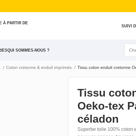
 À PARTIR DE
SUIVI
IES
QUI SOMMES-NOUS ?
t
Coton cretonne & enduit imprimés
Tissu coton enduit cretonne O
Tissu coto
Oeko-tex P
céladon
Superbe toile 100% coton e