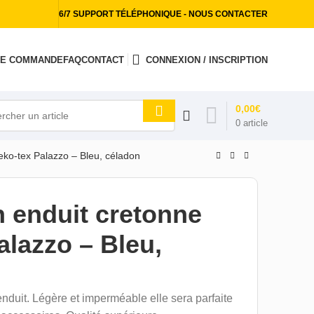
6/7 SUPPORT TÉLÉPHONIQUE - NOUS CONTACTER
 DE COMMANDE
FAQ
CONTACT
CONNEXION / INSCRIPTION
0,00
€
0
article
eko-tex Palazzo – Bleu, céladon
n enduit cretonne
alazzo – Bleu,
nduit. Légère et imperméable elle sera parfaite