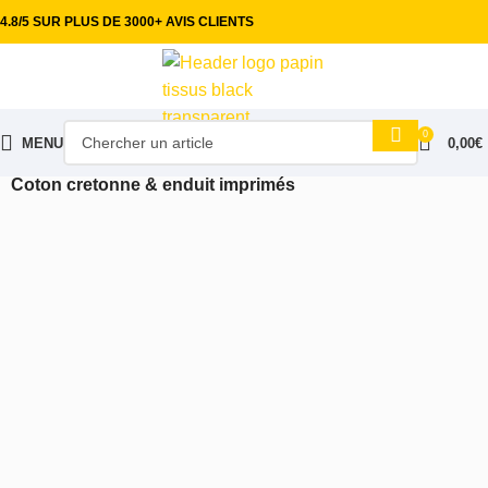
4.8/5 SUR PLUS DE 3000+ AVIS CLIENTS
0
MENU
0,00
€
Accueil
Tissus ameublement
Nappes & Tissus enduit
Coton cretonne & enduit imprimés