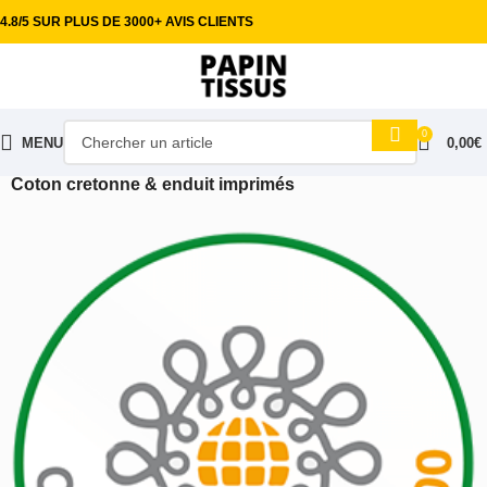
4.8/5 SUR PLUS DE 3000+ AVIS CLIENTS
0
MENU
0,00
€
Accueil
Tissus ameublement
Nappes & Tissus enduit
Coton cretonne & enduit imprimés