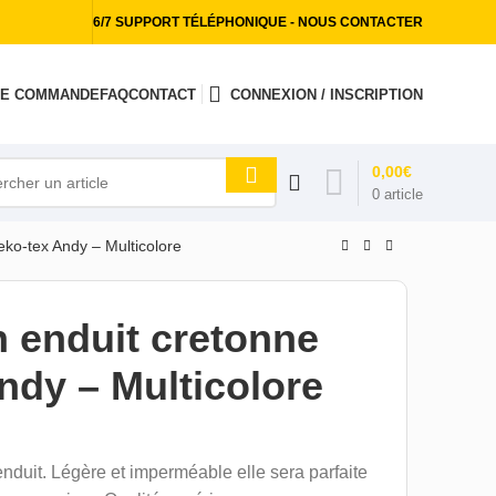
6/7 SUPPORT TÉLÉPHONIQUE - NOUS CONTACTER
 DE COMMANDE
FAQ
CONTACT
CONNEXION / INSCRIPTION
0,00
€
0
article
eko-tex Andy – Multicolore
n enduit cretonne
ndy – Multicolore
nduit. Légère et imperméable elle sera parfaite