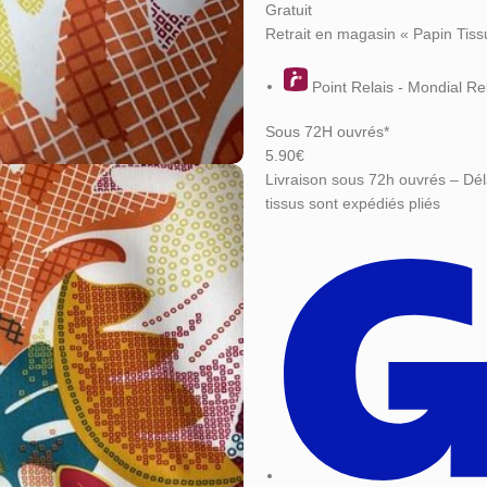
Gratuit
Retrait en magasin « Papin Tiss
Point Relais - Mondial Re
Sous 72H ouvrés*
5.90€
Livraison sous 72h ouvrés – Dél
tissus sont expédiés pliés