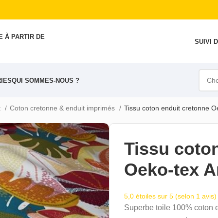
 À PARTIR DE
SUIVI
IES
QUI SOMMES-NOUS ?
t
Coton cretonne & enduit imprimés
Tissu coton enduit cretonne O
Tissu coto
Oeko-tex A
5,0 étoiles sur 5 (selon 1 avis)
Superbe toile 100% coton e