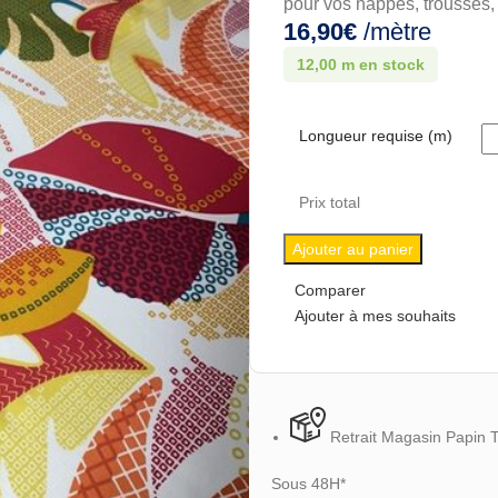
pour vos nappes, trousses,
16,90
€
/mètre
12,00 m en stock
Longueur requise (m)
Prix total
Ajouter au panier
Comparer
Ajouter à mes souhaits
Retrait Magasin Papin 
Sous 48H*