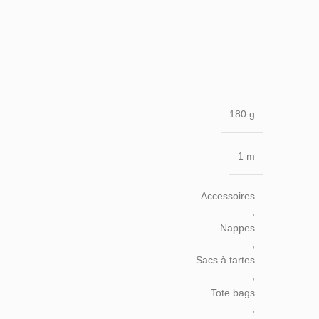
180 g
1 m
Accessoires
,
Nappes
,
Sacs à tartes
,
Tote bags
,