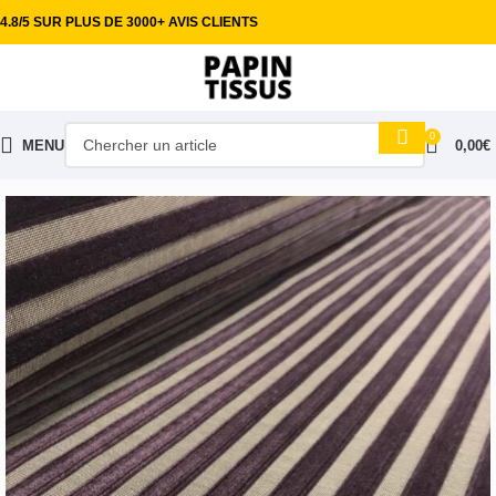
4.8/5 SUR PLUS DE 3000+ AVIS CLIENTS
0
MENU
0,00
€
Accueil
Tissus ameublement
Jacquard