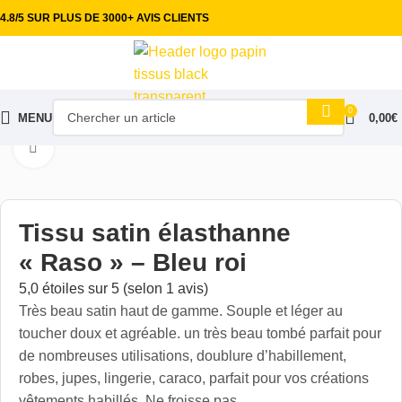
4.8/5 SUR PLUS DE 3000+ AVIS CLIENTS
0
MENU
0,00
€
Accueil
Tissus habillement
Satin & Doublure
Cliquez pour aggrandir
Tissu satin élasthanne
« Raso » – Bleu roi
5,0 étoiles sur 5 (selon 1 avis)
Très beau satin haut de gamme. Souple et léger au
toucher doux et agréable. un très beau tombé parfait pour
de nombreuses utilisations, doublure d’habillement,
robes, jupes, lingerie, caraco, parfait pour vos créations
vêtements habillés. Ne froisse pas.