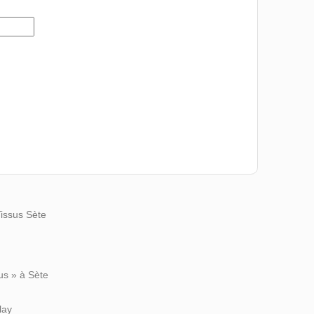
Tissus Sète
us » à Sète
lay