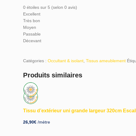
0 étoiles sur 5 (selon 0 avis)
Excellent
Très bon
Moyen
Passable
Décevant
Catégories :
Occultant & isolant
,
Tissus ameublement
Étiqu
Produits similaires
-25%
-22%
Tissu d’extérieur uni grande largeur 320cm Escal
26,90
€
/mètre