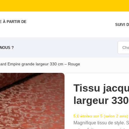
 À PARTIR DE
SUIVI
NOUS ?
uard Empire grande largeur 330 cm – Rouge
Tissu jacq
largeur 33
5,0 étoiles sur 5 (selon 2 avis)
Magnifique tissu de style. S