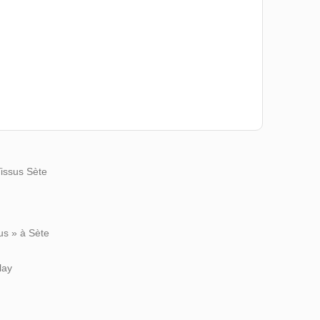
Tissus Sète
us » à Sète
lay