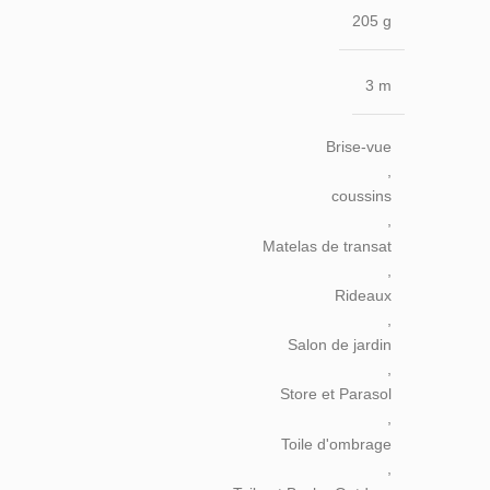
205 g
3 m
Brise-vue
,
coussins
,
Matelas de transat
,
Rideaux
,
Salon de jardin
,
Store et Parasol
,
Toile d'ombrage
,