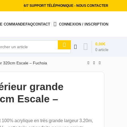
6/7 SUPPORT TÉLÉPHONIQUE - NOUS CONTACTER
 DE COMMANDE
FAQ
CONTACT
CONNEXION / INSCRIPTION
0,00
€
0
article
eur 320cm Escale – Fuchsia
érieur grande
0cm Escale –
t 100% acrylique en très grande largeur 3.20m,