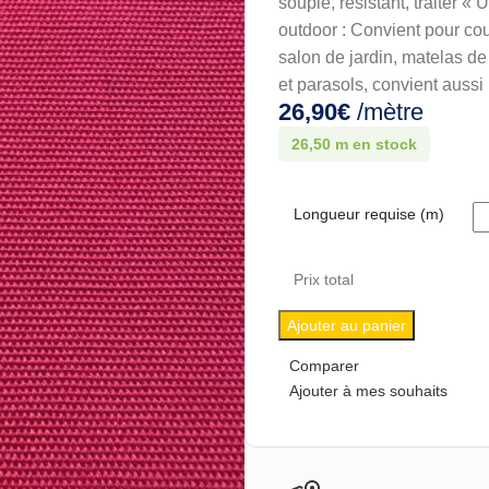
souple, résistant, traiter « 
outdoor : Convient pour cou
salon de jardin, matelas de
et parasols, convient auss
26,90
€
/mètre
26,50 m en stock
Longueur requise (m)
Prix total
Ajouter au panier
Comparer
Ajouter à mes souhaits