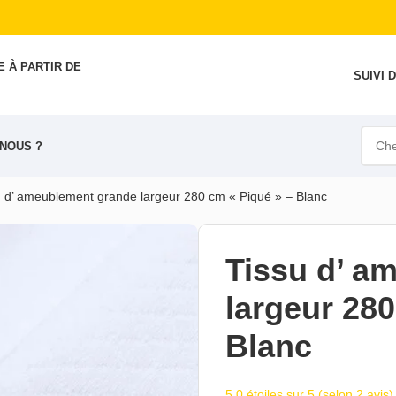
 À PARTIR DE
SUIVI
NOUS ?
u d’ ameublement grande largeur 280 cm « Piqué » – Blanc
Tissu d’ a
largeur 280
Blanc
5,0 étoiles sur 5 (selon 2 avis)