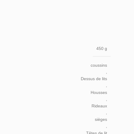
450 g
coussins
,
Dessus de lits
,
Housses
,
Rideaux
,
sièges
,
Têtes de lit