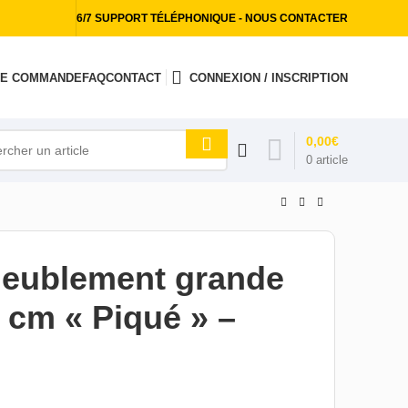
6/7 SUPPORT TÉLÉPHONIQUE - NOUS CONTACTER
 DE COMMANDE
FAQ
CONTACT
CONNEXION / INSCRIPTION
0,00
€
0
article
meublement grande
 cm « Piqué » –