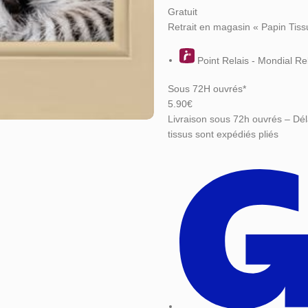
Gratuit
Retrait en magasin « Papin Tiss
Point Relais - Mondial Re
Sous 72H ouvrés*
5.90€
Livraison sous 72h ouvrés – Dél
tissus sont expédiés pliés