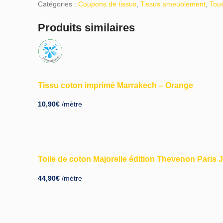
Catégories :
Coupons de tissus
,
Tissus ameublement
,
Tous
Produits similaires
ÉPUISÉ
-22%
Tissu coton imprimé Marrakech – Orange
10,90
€
/mètre
Toile de coton Majorelle édition Thevenon Pari
44,90
€
/mètre