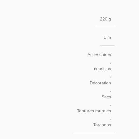
220 g
1 m
Accessoires
,
coussins
,
Décoration
,
Sacs
,
Tentures murales
,
Torchons