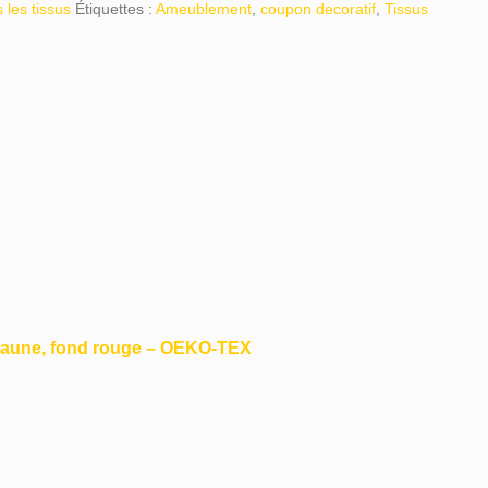
 les tissus
Étiquettes :
Ameublement
,
coupon decoratif
,
Tissus
s Jaune, fond rouge – OEKO-TEX