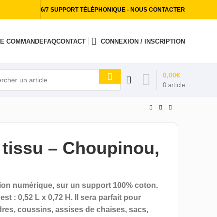
6/7 SUPPORT TÉLÉPHONIQUE - NOUS CONTACTER
 DE COMMANDE
FAQ
CONTACT
CONNEXION / INSCRIPTION
0,00
€
0
article
tissu – Choupinou,
sion numérique, sur un support 100% coton.
 : 0,52 L x 0,72 H. Il sera parfait pour
dres, coussins, assises de chaises, sacs,