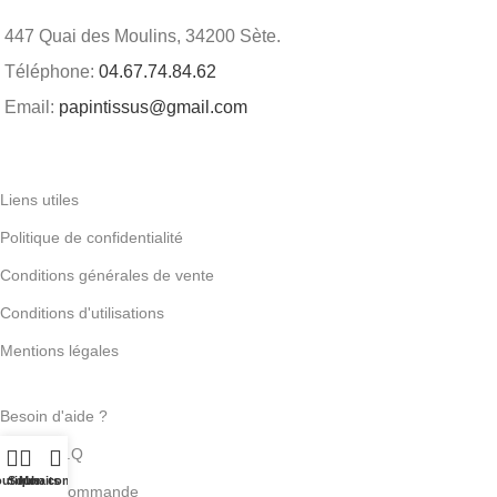
447 Quai des Moulins, 34200 Sète.
Téléphone:
04.67.74.84.62
Email:
papintissus@gmail.com
Liens utiles
Politique de confidentialité
Conditions générales de vente
Conditions d'utilisations
Mentions légales
Besoin d'aide ?
Aide / F.A.Q
utique
Souhaits
Mon compte
Suivi de commande