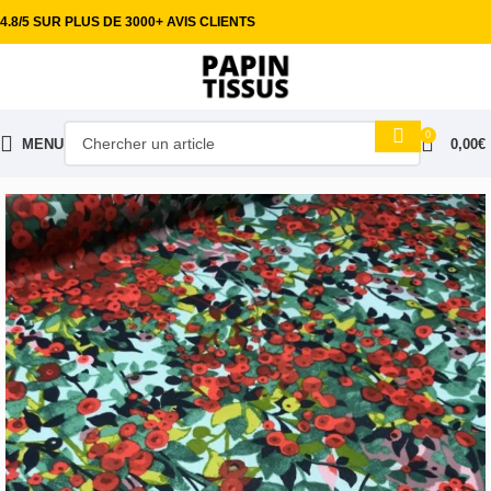
4.8/5 SUR PLUS DE 3000+ AVIS CLIENTS
0
MENU
0,00
€
Accueil
Tissus habillement
Coton imprimé