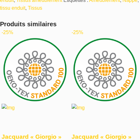
enduit
,
Tissus ameublement
Étiquettes :
Ameublement
,
Nappe
,
tissu enduit
,
Tissus
Produits similaires
-25%
-25%
Jacquard « Giorgio »
Jacquard « Giorgio »