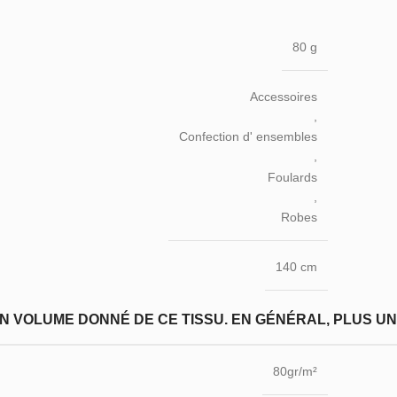
80 g
Accessoires
,
Confection d' ensembles
,
Foulards
,
Robes
140 cm
N VOLUME DONNÉ DE CE TISSU. EN GÉNÉRAL, PLUS UN T
80gr/m²