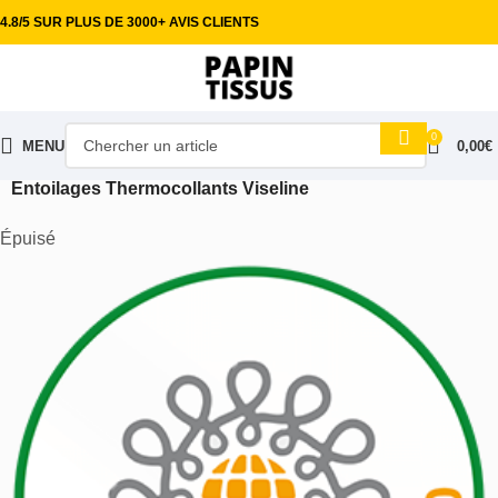
4.8/5 SUR PLUS DE 3000+ AVIS CLIENTS
0
MENU
0,00
€
Accueil
Mercerie & Accessoires
Entoilages Thermocollants Viseline
Épuisé