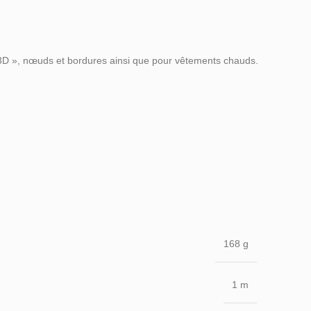
 « 3D », nœuds et bordures ainsi que pour vêtements chauds.
168 g
1 m