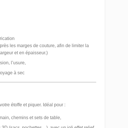
rication
près les marges de couture, afin de limiter la
rgeur et en épaisseur.)
sion, l’usure,
ttoyage à sec
tre étoffe et piquer. Idéal pour :
main, chemins et sets de table,
3D (sacs, pochettes…), avec un joli effet relief,