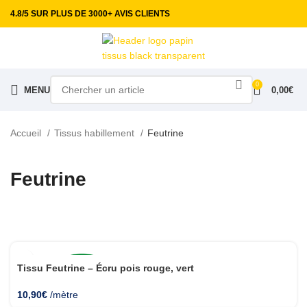
4.8/5 SUR PLUS DE 3000+ AVIS CLIENTS
0
MENU
0,00
€
Accueil
Tissus habillement
Feutrine
Feutrine
Tissu Feutrine – Écru pois rouge, vert
10,90
€
/mètre