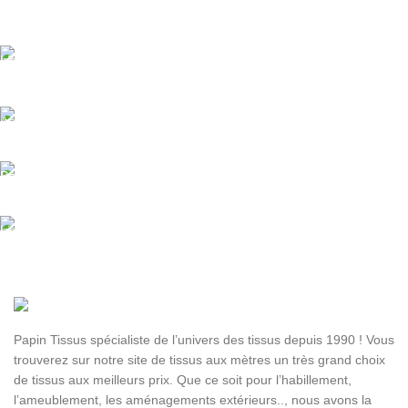
Livraison offerte
Dès 89.00€ d'achat
Assistance
Paiement sécurisé.
Livraison rapide
Sous 24H à 48H ouvrables
Papin Tissus spécialiste de l’univers des tissus depuis 1990 ! Vous
trouverez sur notre site de tissus aux mètres un très grand choix
de tissus aux meilleurs prix. Que ce soit pour l’habillement,
l’ameublement, les aménagements extérieurs.., nous avons la