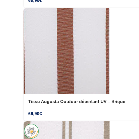
69,90
€
Tissu Augusta Outdoor déperlant UV – Brique
69,90
€