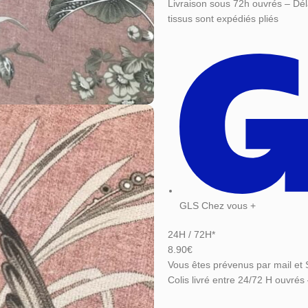
Livraison sous 72h ouvrés – Dél
tissus sont expédiés pliés
GLS Chez vous +
24H / 72H*
8.90€
Vous êtes prévenus par mail et 
Colis livré entre 24/72 H ouvrés