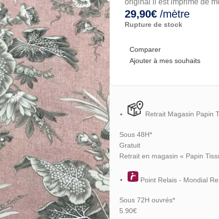
original il est imprimé de mo
29,90
€
/mètre
Rupture de stock
Comparer
Ajouter à mes souhaits
Retrait Magasin Papin 
Sous 48H*
Gratuit
Retrait en magasin « Papin Tiss
Point Relais - Mondial Re
Sous 72H ouvrés*
5.90€