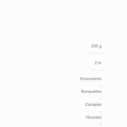
235 g
2 m
Accessoires
,
Banquettes
,
Canapés
,
Housses
,