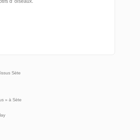
tifs d’ oiseaux.
Tissus Sète
us » à Sète
lay