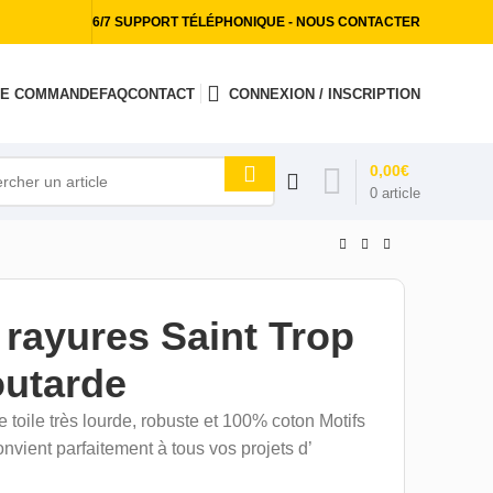
6/7 SUPPORT TÉLÉPHONIQUE - NOUS CONTACTER
 DE COMMANDE
FAQ
CONTACT
CONNEXION / INSCRIPTION
0,00
€
0
article
 rayures Saint Trop
utarde
e toile très lourde, robuste et 100% coton Motifs
vient parfaitement à tous vos projets d’
.