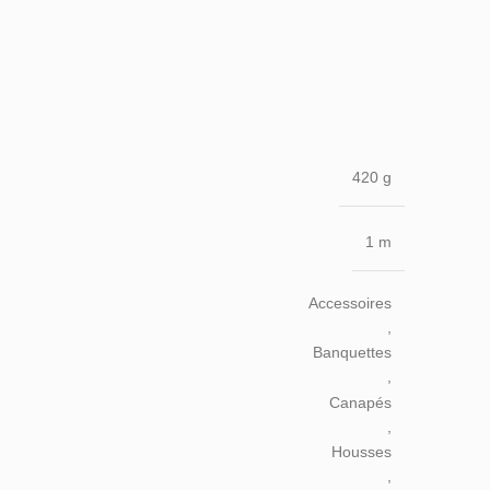
420 g
1 m
Accessoires
,
Banquettes
,
Canapés
,
Housses
,