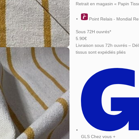
Retrait en magasin « Papin Tiss
Point Relais - Mondial Re
Sous 72H ouvrés*
5.90€
Livraison sous 72h ouvrés – Dél
tissus sont expédiés pliés
GLS Chez vous +