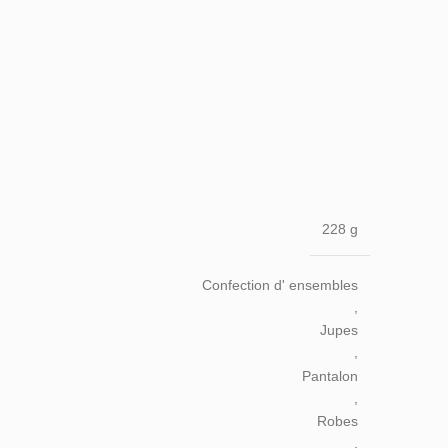
228 g
Confection d' ensembles
,
Jupes
,
Pantalon
,
Robes
,