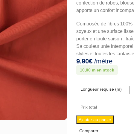
confection de robes, blouse
apporte un confort incompar
Composée de fibres 100% vi
soyeux et une surface lisse
porter en toute saison : fra
Sa couleur unie intemporell
styles et toutes les fantaisi
9,90
€
/mètre
10,00 m en stock
Longueur requise (m)
Prix total
Ajouter au panier
Comparer