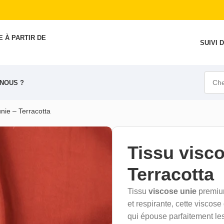
 À PARTIR DE
SUIVI
NOUS ?
unie – Terracotta
Tissu visco
Terracotta
Tissu
viscose unie
premium
et respirante, cette viscose
qui épouse parfaitement le