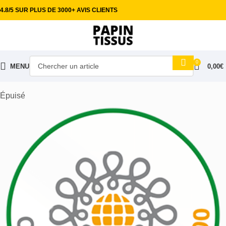
4.8/5 SUR PLUS DE 3000+ AVIS CLIENTS
0
MENU
0,00
€
Accueil
Tissus habillement
Viscose
Épuisé