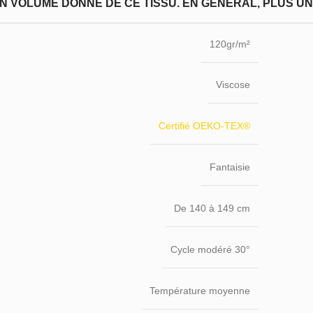
N VOLUME DONNÉ DE CE TISSU. EN GÉNÉRAL, PLUS UN T
120gr/m²
Viscose
Certifié OEKO-TEX®
Fantaisie
De 140 à 149 cm
Cycle modéré 30°
Température moyenne