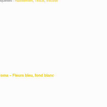
iquettes :
Habillement
,
Tissus
,
Viscose
Roma – Fleurs bleu, fond blanc