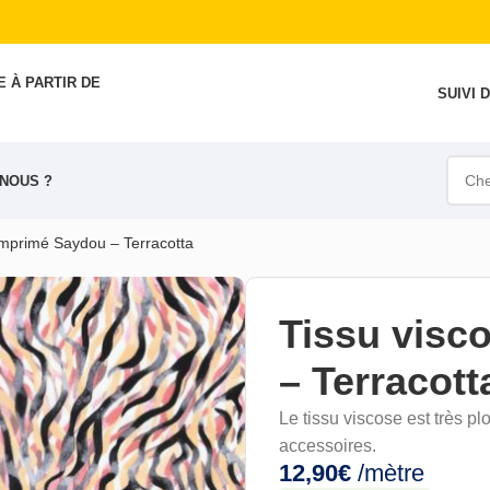
 À PARTIR DE
SUIVI
NOUS ?
imprimé Saydou – Terracotta
Tissu visc
– Terracott
Le tissu viscose est
très
plo
accessoires.
12,90
€
/mètre