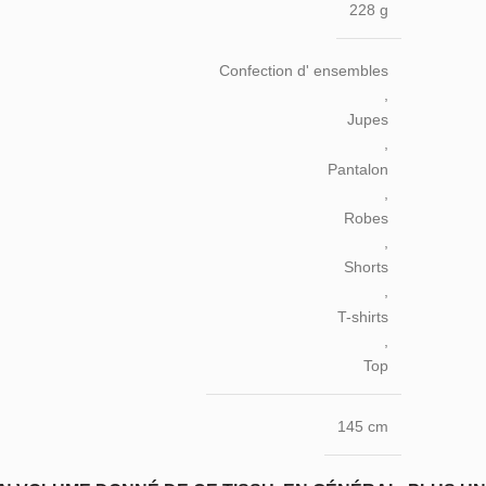
228 g
Confection d' ensembles
,
Jupes
,
Pantalon
,
Robes
,
Shorts
,
T-shirts
,
Top
145 cm