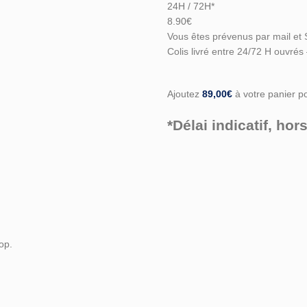
24H / 72H*
8.90€
Vous êtes prévenus par mail et 
Colis livré entre 24/72 H ouvrés
Ajoutez
89,00
€
à votre panier pou
*Délai indicatif, h
top.