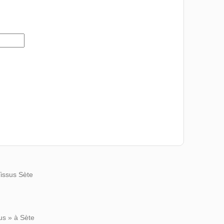
Tissus Sète
us » à Sète