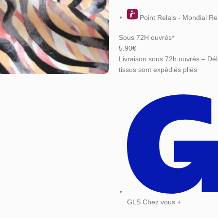
Point Relais - Mondial Re
Sous 72H ouvrés*
5.90€
Livraison sous 72h ouvrés – Dél
tissus sont expédiés pliés
GLS Chez vous +