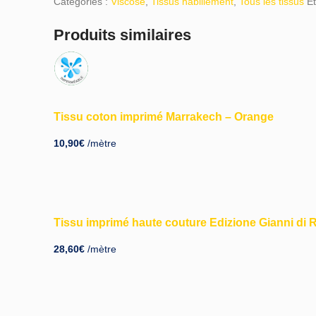
Catégories :
Viscose
,
Tissus habillement
,
Tous les tissus
Ét
Produits similaires
Tissu coton imprimé Marrakech – Orange
10,90
€
/mètre
Tissu imprimé haute couture Edizione Gianni di 
28,60
€
/mètre