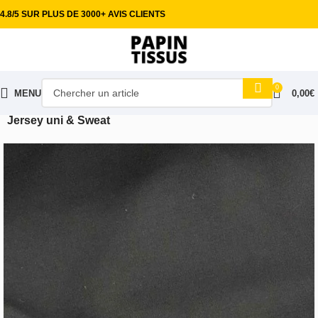
4.8/5 SUR PLUS DE 3000+ AVIS CLIENTS
0
MENU
0,00
€
Accueil
Tissus habillement
Maille Jersey & viscose
Jersey uni & Sweat