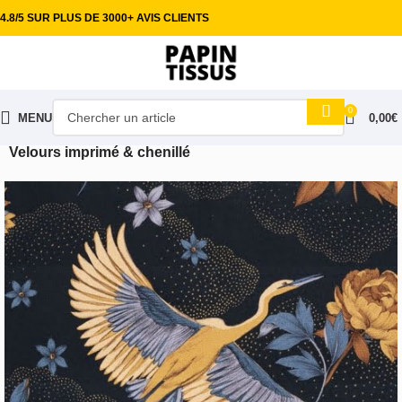
4.8/5 SUR PLUS DE 3000+ AVIS CLIENTS
0
MENU
0,00
€
Accueil
Tissus ameublement
Velours & Microfibre
Velours imprimé & chenillé