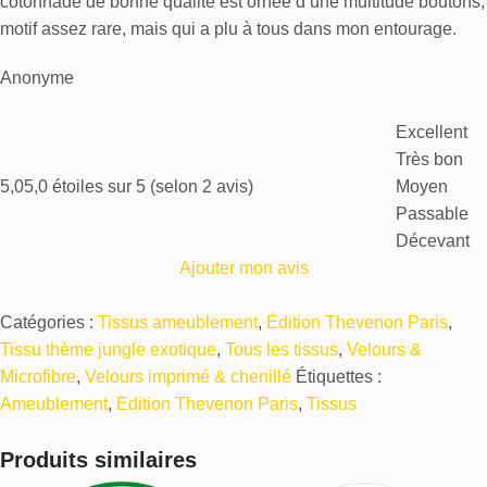
cotonnade de bonne qualité est ornée d’une multi
tude boutons,
motif assez rare, mais qui a plu à tous dans mon entourage.
Anonyme
Excellent
Très bon
5,0
5,0 étoiles sur 5 (selon 2 avis)
Moyen
Passable
Décevant
Ajouter mon avis
Catégories :
Tissus ameublement
,
Édition Thevenon Paris
,
Tissu thème jungle exotique
,
Tous les tissus
,
Velours &
Microfibre
,
Velours imprimé & chenillé
Étiquettes :
Ameublement
,
Edition Thevenon Paris
,
Tissus
Produits similaires