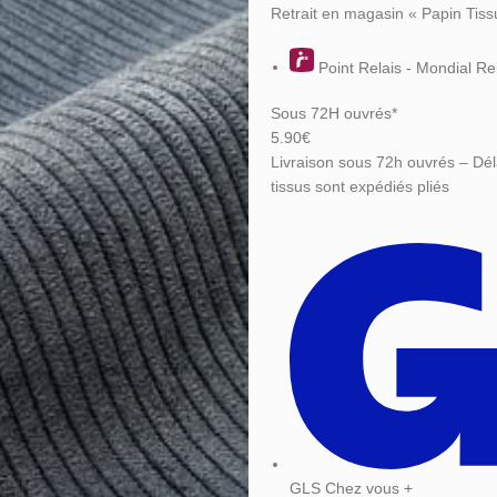
Retrait en magasin « Papin Tiss
Point Relais - Mondial Re
Sous 72H ouvrés*
5.90€
Livraison sous 72h ouvrés – Dél
tissus sont expédiés pliés
GLS Chez vous +