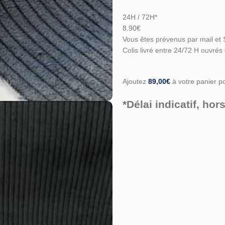
24H / 72H*
8.90€
Vous êtes prévenus par mail et 
Colis livré entre 24/72 H ouvrés
Ajoutez
89,00
€
à votre panier pou
*Délai indicatif, h