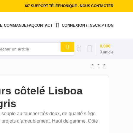
6/7 SUPPORT TÉLÉPHONIQUE - NOUS CONTACTER
 DE COMMANDE
FAQ
CONTACT
CONNEXION / INSCRIPTION
0,00
€
0
article
rs côtelé Lisboa
gris
, souple au toucher très doux, de qualité siège
os projets d’ameublement. Haut de gamme. Côte