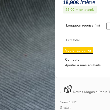
18,90
€
/mètre
25,00 m en stock
Longueur requise (m)
Prix total
Ajouter au panier
Comparer
Ajouter à mes souhaits
Retrait Magasin Papin 
Sous 48H*
Gratuit