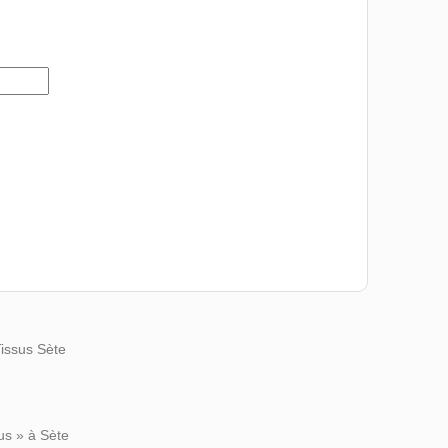
Tissus Sète
us » à Sète