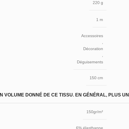
220 g
1 m
Accessoires
,
Décoration
,
Déguisements
150 cm
N VOLUME DONNÉ DE CE TISSU. EN GÉNÉRAL, PLUS UN T
150gr/m²
6% élasthanne