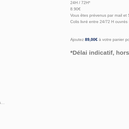
24H / 72H*
8.90€
Vous êtes prévenus par mail et 
Colis livré entre 24/72 H ouvrés
Ajoutez
89,00
€
à votre panier pou
*Délai indicatif, h
es…