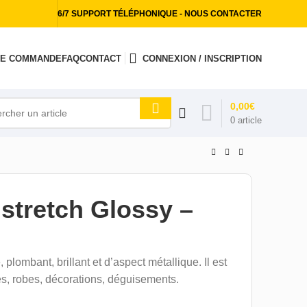
6/7 SUPPORT TÉLÉPHONIQUE - NOUS CONTACTER
 DE COMMANDE
FAQ
CONTACT
CONNEXION / INSCRIPTION
0,00
€
0
article
 stretch Glossy –
 plombant, brillant et d’aspect métallique. Il est
ges, robes, décorations, déguisements.