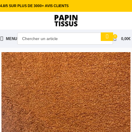
4.8/5 SUR PLUS DE 3000+ AVIS CLIENTS
0
MENU
0,00
€
Accueil
Tissus habillement
Tissu lainage