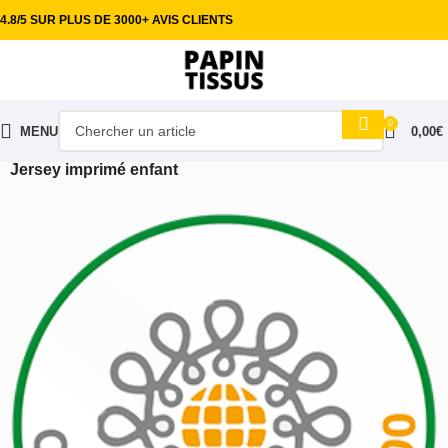
4.8/5 SUR PLUS DE 3000+ AVIS CLIENTS
0
MENU
0,00
€
Accueil
Tissus habillement
Maille Jersey & viscose
Jersey imprimé enfant