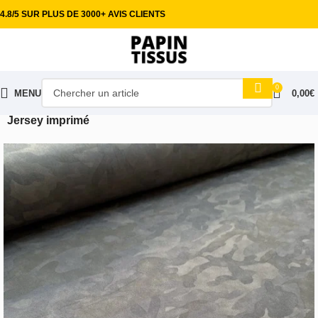
4.8/5 SUR PLUS DE 3000+ AVIS CLIENTS
0
MENU
0,00
€
Accueil
Tissus habillement
Maille Jersey & viscose
Jersey imprimé