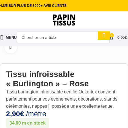
4.8/5 SUR PLUS DE 3000+ AVIS CLIENTS
0
MENU
0,00
€
Accueil
Tissus ameublement
Tissu Burlington
Cliquez pour aggrandir
Tissu infroissable
« Burlington » – Rose
Tissu burlington infroissable certifié Oeko-tex convient
parfaitement pour vos événements, décorations, stands,
cérémonies, nappes il possède une excellente tenue.
2,90
€
/mètre
34,00 m en stock