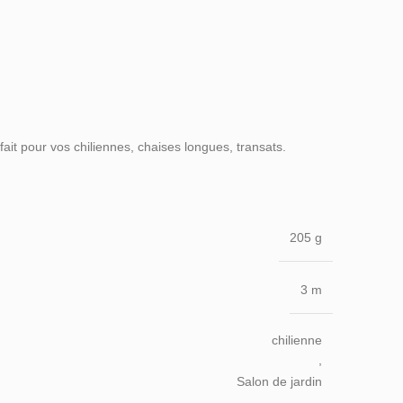
rfait pour vos chiliennes, chaises longues, transats.
205 g
3 m
chilienne
,
Salon de jardin
,