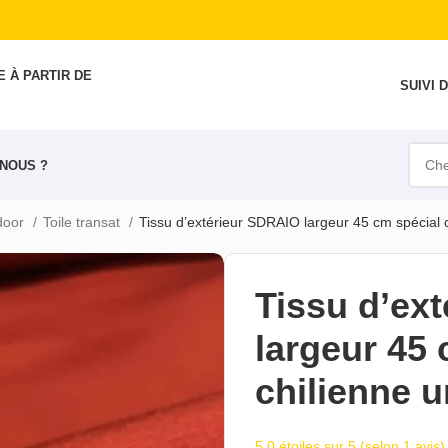
 À PARTIR DE
SUIVI
NOUS ?
tdoor
Toile transat
Tissu d’extérieur SDRAIO largeur 45 cm spécial 
Tissu d’ex
largeur 45 
chilienne 
5,0 étoiles sur 5 (selon 1 avis)