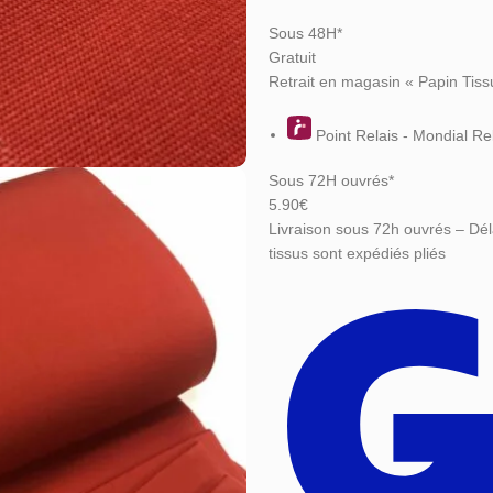
Sous 48H*
Gratuit
Retrait en magasin « Papin Tiss
Point Relais - Mondial Re
Sous 72H ouvrés*
5.90€
Livraison sous 72h ouvrés – Dél
tissus sont expédiés pliés