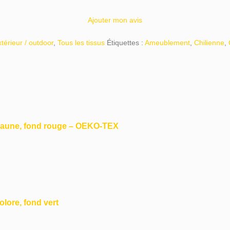
Ajouter mon avis
xtérieur / outdoor
,
Tous les tissus
Étiquettes :
Ameublement
,
Chilienne
,
s Jaune, fond rouge – OEKO-TEX
olore, fond vert