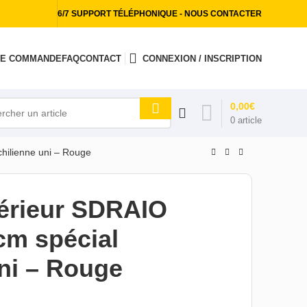
6/7 SUPPORT TÉLÉPHONIQUE - NOUS CONTACTER
 DE COMMANDE
FAQ
CONTACT
CONNEXION / INSCRIPTION
0,00
€
0
article
chilienne uni – Rouge
térieur SDRAIO
cm spécial
uni – Rouge