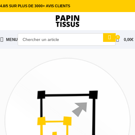
4.8/5 SUR PLUS DE 3000+ AVIS CLIENTS
0
MENU
0,00
€
Accueil
Tissus ameublement
Lin
Voile de lin