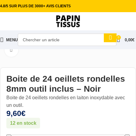
4.8/5 SUR PLUS DE 3000+ AVIS CLIENTS
0
MENU
0,00
€
Accueil
Mercerie & Accessoires
Oeillets
Cliquez pour aggrandir
Boite de 24 oeillets rondelles
8mm outil inclus – Noir
Boite de 24 oeillets rondelles en laiton inoxydable avec
un outil.
9,60
€
12 en stock