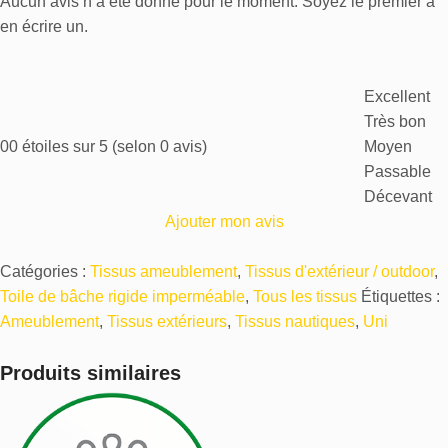
Aucun avis n’a été donné pour le moment. Soyez le premier à
en écrire un.
Excellent
Très bon
0
0 étoiles sur 5 (selon 0 avis)
Moyen
Passable
Décevant
Ajouter mon avis
Catégories :
Tissus ameublement
,
Tissus d'extérieur / outdoor
,
Toile de bâche rigide imperméable
,
Tous les tissus
Étiquettes :
Ameublement
,
Tissus extérieurs
,
Tissus nautiques
,
Uni
Produits similaires