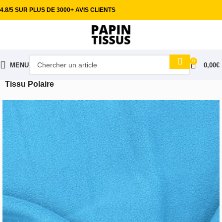
4.8/5 SUR PLUS DE 3000+ AVIS CLIENTS
0
MENU
0,00
€
Accueil
Tissus habillement
Minky doudou & Velboa
Tissu Polaire