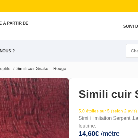
 À PARTIR DE
SUIVI
NOUS ?
reptile
Simili cuir Snake – Rouge
Simili cui
5,0 étoiles sur 5 (selon 2 avis)
Simili imitation Serpent .La
feutrine.
14,60
€
/mètre