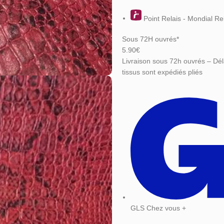
Point Relais - Mondial Re
Sous 72H ouvrés*
5.90€
Livraison sous 72h ouvrés – Dél
tissus sont expédiés pliés
GLS Chez vous +