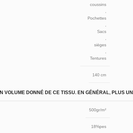
coussins
,
Pochettes
,
Sacs
,
sièges
,
Tentures
140 cm
N VOLUME DONNÉ DE CE TISSU. EN GÉNÉRAL, PLUS UN T
500gr/m²
18%pes