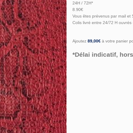
24H / 72H*
8.90€
Vous êtes prévenus par mail et 
Colis livré entre 24/72 H ouvrés
Ajoutez
89,00
€
à votre panier pou
*Délai indicatif, h