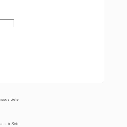
Tissus Sète
us » à Sète