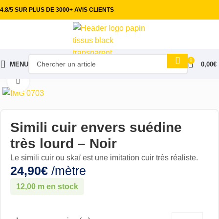
4.8/5 SUR PLUS DE 3000+ AVIS CLIENTS
0
MENU
0,00
€
Accueil
Tissus ameublement
Simili cuir
Simili cuir uni
Cliquez pour aggrandir
Simili cuir envers suédine
très lourd – Noir
Le simili cuir ou skaï est une imitation cuir très réaliste.
24,90
€
/mètre
12,00 m en stock