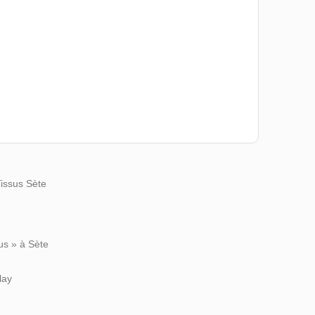
Tissus Sète
us » à Sète
lay