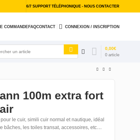
6/7 SUPPORT TÉLÉPHONIQUE - NOUS CONTACTER
 DE COMMANDE
FAQ
CONTACT
CONNEXION / INSCRIPTION
0,00
€
0
article
ann 100m extra fort
air
 pour le cuir, simili cuir normal et nautique, idéal
 de bâches, les toiles transat, accessoires, etc…