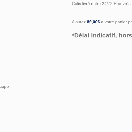
Colis livré entre 24/72 H ouvrés
Ajoutez
89,00
€
à votre panier pou
*Délai indicatif, h
Taupe