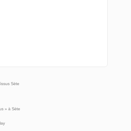
Tissus Sète
us » à Sète
lay