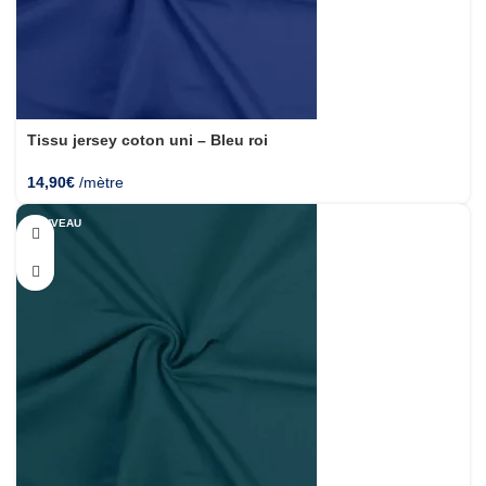
Tissu jersey coton uni – Bleu roi
14,90
€
/mètre
NOUVEAU