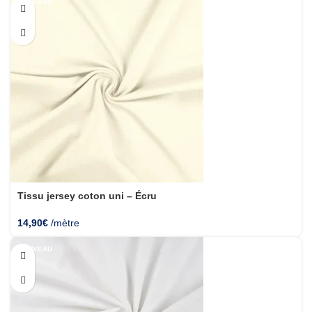
NOUVEAU
Tissu jersey coton uni – Écru
14,90
€
/mètre
NOUVEAU