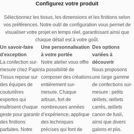
Configurez votre produit
Sélectionnez les tissus, les dimensions et les finitions selon
vos préférences. Notre outil de configuration vous permet de
visualiser votre projet en temps réel, garantissant ainsi que
chaque détail est à votre goût.
Un savoir-faire
Une personnalisation
Des options
d’exception
à votre portée
variées à
La confection sur-
Notre atelier vous offre
découvrir
mesure chez Papin
la possibilité de
Nous proposons
Tissus repose sur
composer des créations
une large gamme
des équipes de
entièrement sur-
de confections sur-
couturières
mesure. Chaque
mesure : petits
expertes qui
artisan, fort de
œillets, œillets
maîtrisent chaque
nombreuses années
carrés, œillets
geste pour garantir
d’expérience, applique
canon de fusil,
des finitions
des techniques
ainsi que divers
parfaites. Notre
précises qui font de
galons et plis.