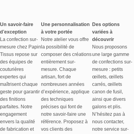
Un savoir-faire
Une personnalisation
Des options
d’exception
à votre portée
variées à
La confection sur-
Notre atelier vous offre
découvrir
mesure chez Papin
la possibilité de
Nous proposons
Tissus repose sur
composer des créations
une large gamme
des équipes de
entièrement sur-
de confections sur-
couturières
mesure. Chaque
mesure : petits
expertes qui
artisan, fort de
œillets, œillets
maîtrisent chaque
nombreuses années
carrés, œillets
geste pour garantir
d’expérience, applique
canon de fusil,
des finitions
des techniques
ainsi que divers
parfaites. Notre
précises qui font de
galons et plis.
engagement
notre savoir-faire une
N’hésitez pas à
envers la qualité
référence. Proposez à
nous contacter,
de fabrication et
vos clients des
notre service sur-